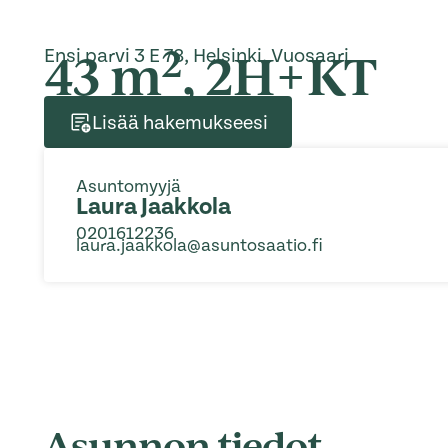
2
43 m
, 2H+KT
Ensi parvi 3 E 78, Helsinki, Vuosaari
Lisää hakemukseesi
Asuntomyyjä
Laura Jaakkola
0201612236
laura.jaakkola@asuntosaatio.fi
Asunnon tiedot