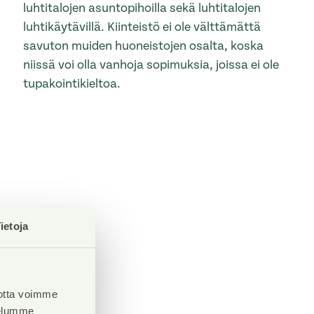
luhtitalojen asuntopihoilla sekä luhtitalojen
luhtikäytävillä. Kiinteistö ei ole välttämättä
savuton muiden huoneistojen osalta, koska
niissä voi olla vanhoja sopimuksia, joissa ei ole
tupakointikieltoa.
ietoja
otta voimme
velumme