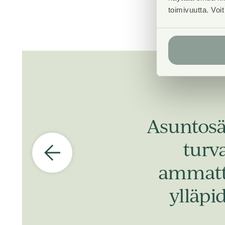
toimivuutta. Voi
Asuntosä
turv
ammatti
ylläpi