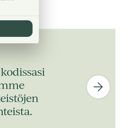
kodissasi
dimme
eistöjen
teista.