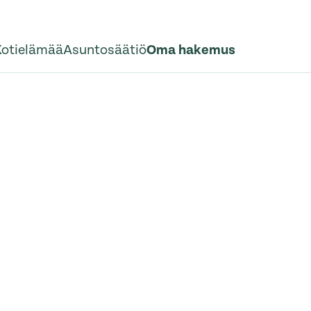
Kotielämää
Asuntosäätiö
Oma hakemus