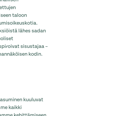
ettujen
iseen taloon
umisoikeuskotia.
yksiöistä lähes sadan
oliset
spiroivat sisustajaa –
omannäköisen kodin.
s asuminen kuuluvat
mme kaikki
ntamme kehittämiseen.