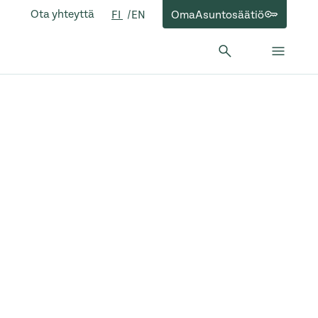
Ota yhteyttä
OmaAsuntosäätiö
FI
EN
Hae:
Hae
Sulje 