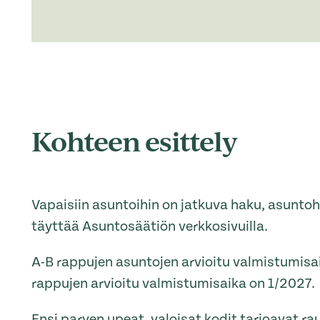
Kohteen esittely
Vapaisiin asuntoihin on jatkuva haku, asunt
täyttää Asuntosäätiön verkkosivuilla.
A-B rappujen asuntojen arvioitu valmistumisa
rappujen arvioitu valmistumisaika on 1/2027.
Ensi parven upeat, valoisat kodit tarjoavat ra