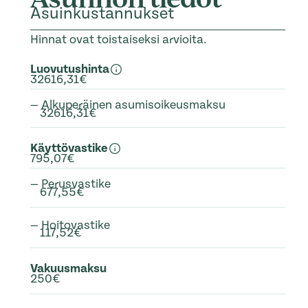
Asuinkustannukset
Hinnat ovat toistaiseksi arvioita.
Luovutushinta
32616,31€
— Alkuperäinen asumisoikeusmaksu
32616,31€
Käyttövastike
795,07€
— Perusvastike
677,55€
— Hoitovastike
117,52€
Vakuusmaksu
250€