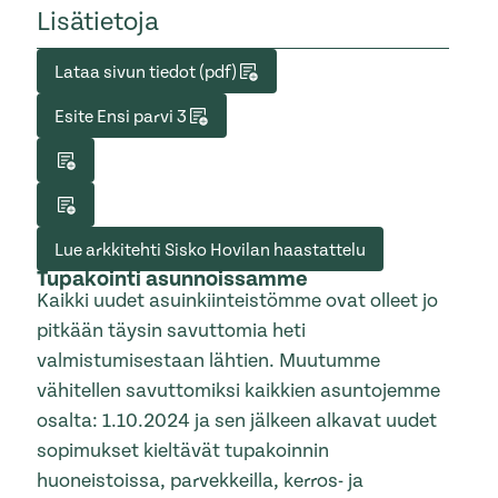
Lisätietoja
Lataa sivun tiedot (pdf)
Esite Ensi parvi 3
Lue arkkitehti Sisko Hovilan haastattelu
Tupakointi asunnoissamme
Kaikki uudet asuinkiinteistömme ovat olleet jo
pitkään täysin savuttomia heti
valmistumisestaan lähtien. Muutumme
vähitellen savuttomiksi kaikkien asuntojemme
osalta: 1.10.2024 ja sen jälkeen alkavat uudet
sopimukset kieltävät tupakoinnin
huoneistoissa, parvekkeilla, kerros- ja