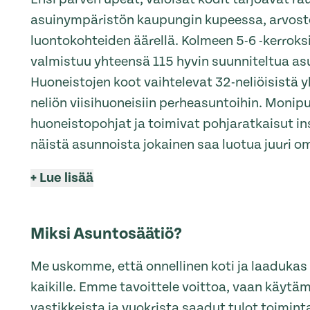
asuinympäristön kaupungin kupeessa, arvost
luontokohteiden äärellä. Kolmeen 5-6 -kerroks
valmistuu yhteensä 115 hyvin suunniteltua as
Huoneistojen koot vaihtelevat 32-neliöisistä 
neliön viisihuoneisiin perheasuntoihin. Monipu
huoneistopohjat ja toimivat pohjaratkaisut in
näistä asunnoista jokainen saa luotua juuri 
+
Lue lisää
Miksi Asuntosäätiö?
Me uskomme, että onnellinen koti ja laaduka
kaikille. Emme tavoittele voittoa, vaan käytä
vastikkeista ja vuokrista saadut tulot toimi