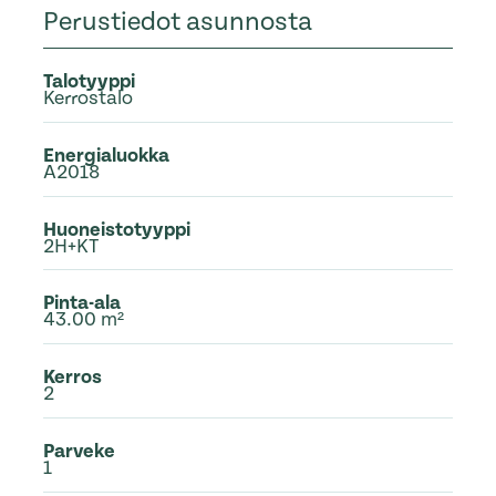
Perustiedot asunnosta
Talotyyppi
Kerrostalo
Energialuokka
A2018
Huoneistotyyppi
2H+KT
Pinta-ala
43.00 m²
Kerros
2
Parveke
1