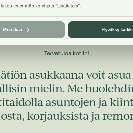
t lukea enemmän kohdasta "Lisätietoja".
Muokkaa
Hyväksy kaikki
Tervetuloa kotiin!
ätiön asukkaana voit asua 
allisin mielin. Me huoleh
taidolla asuntojen ja kiint
dosta, korjauksista ja remon