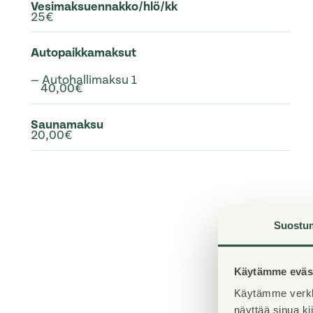
Vesimaksuennakko/hlö/kk
25€
Autopaikkamaksut
— Autohallimaksu 1
40,00€
Saunamaksu
20,00€
Suostu
Käytämme eväst
Käytämme verkk
näyttää sinua k