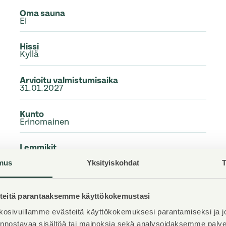
Oma sauna
Ei
Hissi
Kyllä
Arvioitu valmistumisaika
31.01.2027
Kunto
Erinomainen
Lemmikit
Sallittu
mus
Yksityiskohdat
T
Laajakaista
DNA Netti
eitä parantaaksemme käyttökokemustasi
osivuillamme evästeitä käyttökokemuksesi parantamiseksi ja j
iinnostavaa sisältöä tai mainoksia sekä analysoidaksemme pal