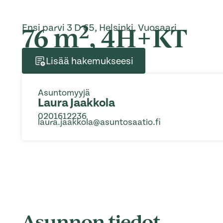
2
76 m
, 4H+KT
Ensi parvi 3 D 65, Helsinki, Vuosaari
Lisää hakemukseesi
Asuntomyyjä
Laura Jaakkola
0201612236
laura.jaakkola@asuntosaatio.fi
Asunnon tiedot