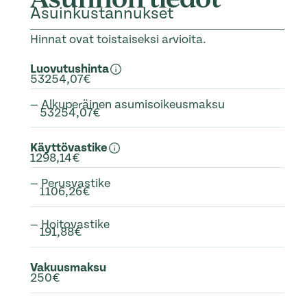
Asuinkustannukset
Hinnat ovat toistaiseksi arvioita.
Luovutushinta
53254,07€
— Alkuperäinen asumisoikeusmaksu
53254,07€
Käyttövastike
1298,14€
— Perusvastike
1106,26€
— Hoitovastike
191,88€
Vakuusmaksu
250€