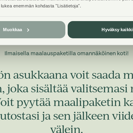
t lukea enemmän kohdasta "Lisätietoja".
Muokkaa
Hyväksy kaikki
Ilmaisella maalauspaketilla omannäköinen koti!
ön asukkaana voit saada
 joka sisältää valitsemasi
Voit pyytää maalipaketin 
utostasi ja sen jälkeen vi
välein.