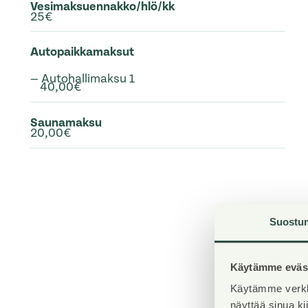
Vesimaksuennakko/hlö/kk
25€
Autopaikkamaksut
— Autohallimaksu 1
40,00€
Saunamaksu
20,00€
Suostu
Käytämme eväst
Käytämme verkk
näyttää sinua k