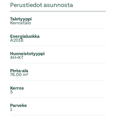
Perustiedot asunnosta
Talotyyppi
Kerrostalo
Energialuokka
A2018
Huoneistotyyppi
4H+KT
Pinta-ala
76.00 m²
Kerros
5
Parveke
1