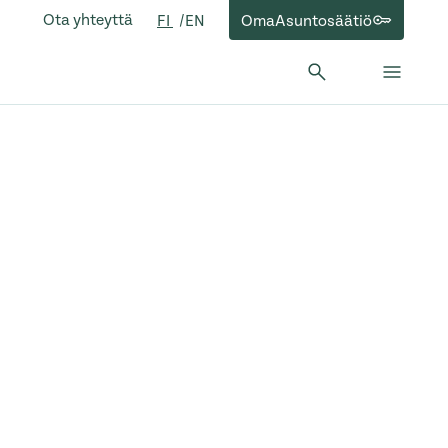
Ota yhteyttä
OmaAsuntosäätiö
FI
EN
Hae:
Hae
Sulje 