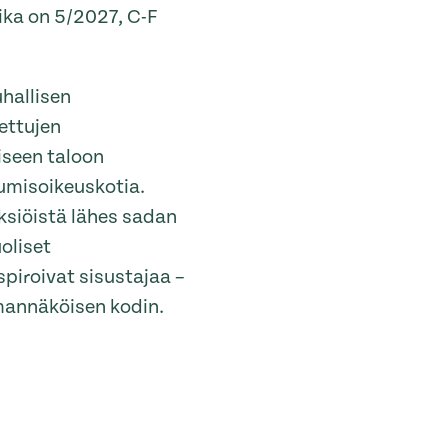
ika on 5/2027, C-F
uhallisen
ettujen
iseen taloon
umisoikeuskotia.
yksiöistä lähes sadan
oliset
spiroivat sisustajaa –
omannäköisen kodin.