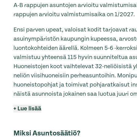
A-B rappujen asuntojen arvioitu valmistumisa
rappujen arvioitu valmistumisaika on 1/2027.
Ensi parven upeat, valoisat kodit tarjoavat ra
asuinympäristön kaupungin kupeessa, arvost
luontokohteiden äärellä. Kolmeen 5-6 -kerroks
valmistuu yhteensä 115 hyvin suunniteltua as
Huoneistojen koot vaihtelevat 32-neliöisistä 
neliön viisihuoneisiin perheasuntoihin. Monipu
huoneistopohjat ja toimivat pohjaratkaisut in
näistä asunnoista jokainen saa luotua juuri 
+
Lue lisää
Miksi Asuntosäätiö?