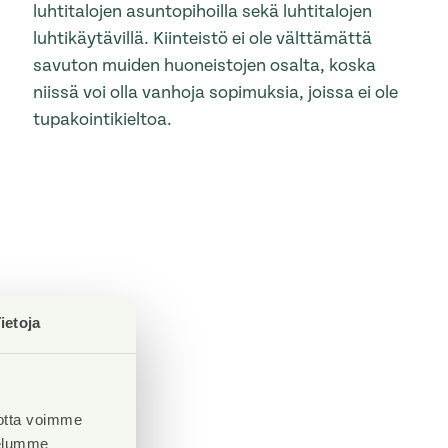
luhtitalojen asuntopihoilla sekä luhtitalojen
luhtikäytävillä. Kiinteistö ei ole välttämättä
savuton muiden huoneistojen osalta, koska
niissä voi olla vanhoja sopimuksia, joissa ei ole
tupakointikieltoa.
ietoja
otta voimme
velumme