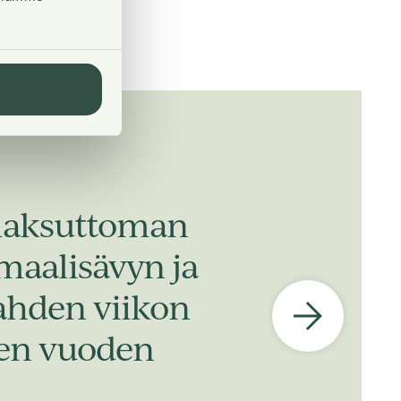
 maksuttoman
 maalisävyn ja
kahden viikon
iden vuoden