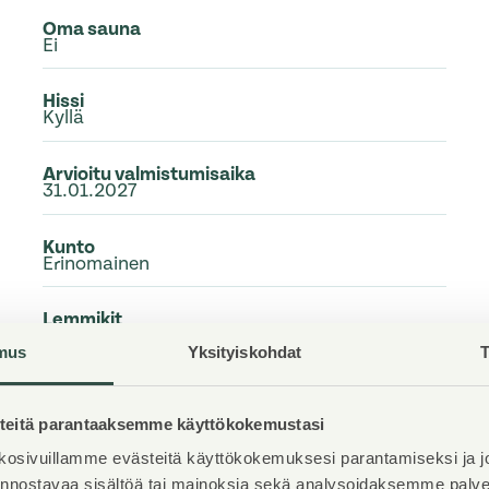
Oma sauna
Ei
Hissi
Kyllä
Arvioitu valmistumisaika
31.01.2027
Kunto
Erinomainen
Lemmikit
Sallittu
mus
Yksityiskohdat
T
Laajakaista
DNA Netti
eitä parantaaksemme käyttökokemustasi
osivuillamme evästeitä käyttökokemuksesi parantamiseksi ja j
iinnostavaa sisältöä tai mainoksia sekä analysoidaksemme pal