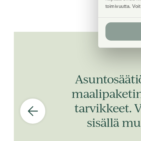
toimivuutta. Voi
Asuntosääti
maalipaketin,
tarvikkeet. 
sisällä mu