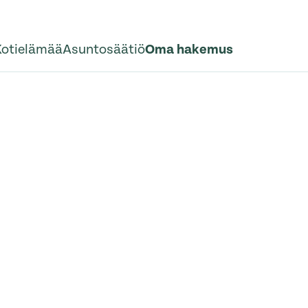
Kotielämää
Asuntosäätiö
Oma hakemus