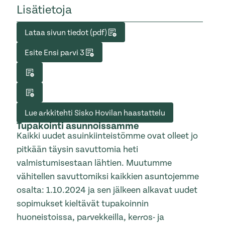
Lisätietoja
Lataa sivun tiedot (pdf)
Esite Ensi parvi 3
Lue arkkitehti Sisko Hovilan haastattelu
Tupakointi asunnoissamme
Kaikki uudet asuinkiinteistömme ovat olleet jo
pitkään täysin savuttomia heti
valmistumisestaan lähtien. Muutumme
vähitellen savuttomiksi kaikkien asuntojemme
osalta: 1.10.2024 ja sen jälkeen alkavat uudet
sopimukset kieltävät tupakoinnin
huoneistoissa, parvekkeilla, kerros- ja