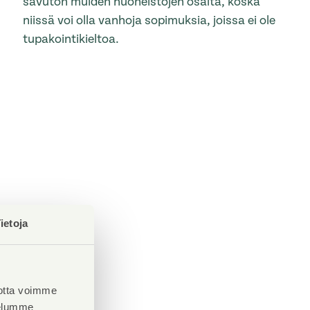
savuton muiden huoneistojen osalta, koska
niissä voi olla vanhoja sopimuksia, joissa ei ole
tupakointikieltoa.
ietoja
otta voimme
velumme