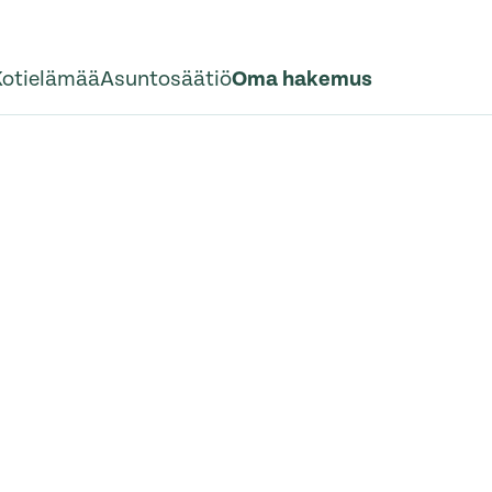
Kotielämää
Asuntosäätiö
Oma hakemus