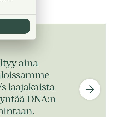
ltyy aina
taloissamme
s laajakaista
ödyntää DNA:n
hintaan.