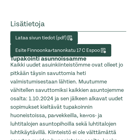
Lisätietoja
Lataa sivun tiedot (pdf)
Esite Finnoonkartanonkatu 17 C Espoo
Tupakointi asunnoissamme
Kaikki uudet asuinkiinteistömme ovat olleet jo
pitkään täysin savuttomia heti
valmistumisestaan lähtien. Muutumme
vähitellen savuttomiksi kaikkien asuntojemme
osalta: 1.10.2024 ja sen jälkeen alkavat uudet
sopimukset kieltävät tupakoinnin
huoneistoissa, parvekkeilla, kerros- ja
luhtitalojen asuntopihoilla sekä luhtitalojen
luhtikäytävillä. Kiinteistö ei ole välttämättä