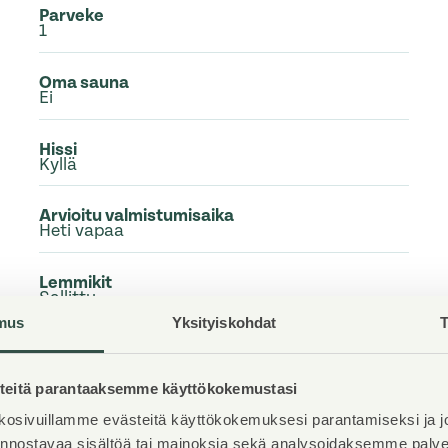
Parveke
1
Oma sauna
Ei
Hissi
Kyllä
Arvioitu valmistumisaika
Heti vapaa
Lemmikit
Sallittu
mus
Yksityiskohdat
T
Laajakaista
Sisältyy vuokraan
eitä parantaaksemme käyttökokemustasi
osivuillamme evästeitä käyttökokemuksesi parantamiseksi ja j
iinnostavaa sisältöä tai mainoksia sekä analysoidaksemme pal