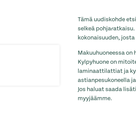
Tämä uudiskohde etsii
selkeä pohjaratkaisu.
kokonaisuuden, josta o
Makuuhuoneessa on hy
Kylpyhuone on mitoite
laminaattilattiat ja k
astianpesukoneella ja 
Jos haluat saada lisä
myyjäämme.