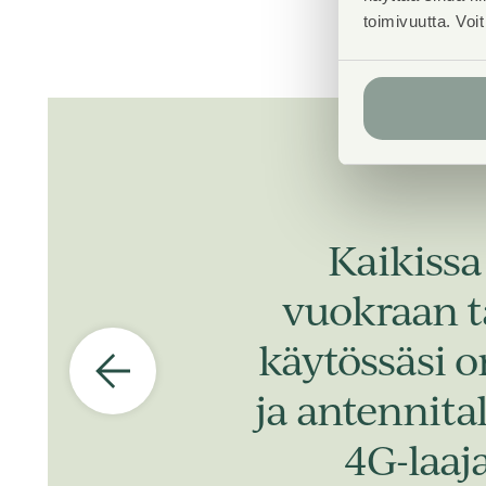
toimivuutta. Voi
Kaikissa
vuokraan t
käytössäsi o
ja antennita
4G-laaj