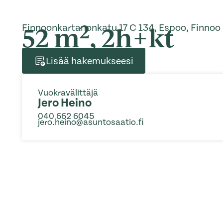
2
52 m
, 2h+kt
Finnoonkartanonkatu 17 C 134, Espoo, Finnoo
Lisää hakemukseesi
Vuokravälittäjä
Jero Heino
040 662 6045
jero.heino@asuntosaatio.fi