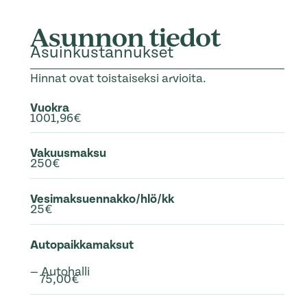
Asunnon tiedot
Asuinkustannukset
Hinnat ovat toistaiseksi arvioita.
Vuokra
1001,96€
Vakuusmaksu
250€
Vesimaksuennakko/hlö/kk
25€
Autopaikkamaksut
— Autohalli
75,00€