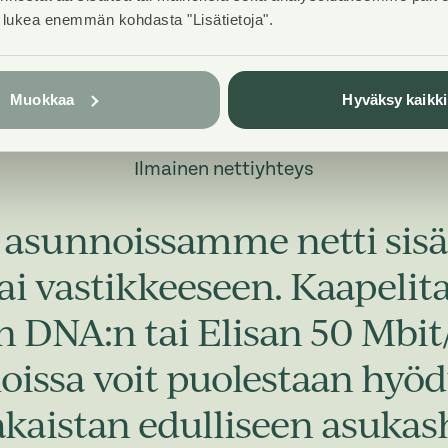
t lukea enemmän kohdasta "Lisätietoja".
Muokkaa
Hyväksy kaikki
Ilmainen nettiyhteys
 asunnoissamme netti sisä
ai vastikkeeseen. Kaapeli
n DNA:n tai Elisan 50 Mbit/
loissa voit puolestaan hy
akaistan edulliseen asukas