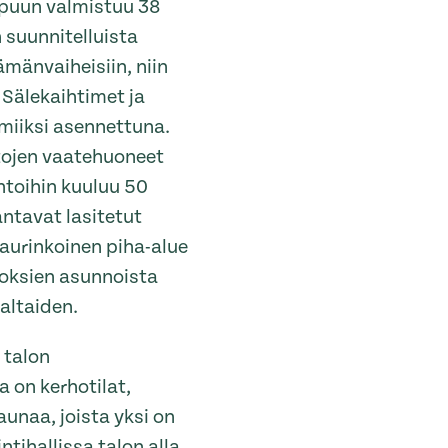
ppuun valmistuu 38
 suunnitelluista
ämänvaiheisiin, niin
 Sälekaihtimet ja
miiksi asennettuna.
tojen vaatehuoneet
ntoihin kuuluu 50
antavat lasitetut
aurinkoinen piha-alue
roksien asunnoista
altaiden.
 talon
 on kerhotilat,
unaa, joista yksi on
tihallissa talon alla.