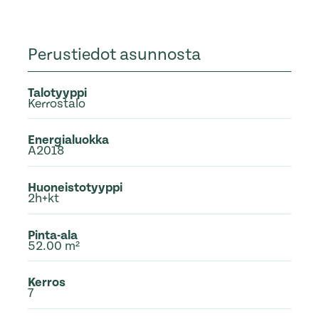
Perustiedot asunnosta
Talotyyppi
Kerrostalo
Energialuokka
A2018
Huoneistotyyppi
2h+kt
Pinta-ala
52.00 m²
Kerros
7