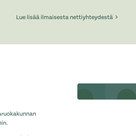
Lue lisää ilmaisesta nettiyhteydestä
jaruokakunnan
in.