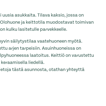
 uusia asukkaita. Tilava kaksio, jossa on
 Olohuone ja keittotila muodostavat toimivan
n kulku lasitetulle parvekkeelle.
vin säilytystilaa vaatehuoneen myötä.
ttu arjen tarpeisiin. Asuinhuoneissa on
ylpyhuoneessa laatoitus. Keittiö on varustettu
keraamisella liedellä.
tietoja tästä asunnosta, otathan yhteyttä