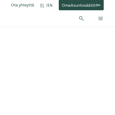
Ota yhteyttä
OmaAsuntosäätiö
FI
EN
Hae:
Hae
Sulje 