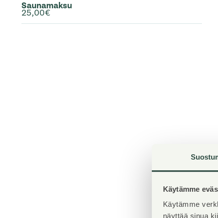
Saunamaksu
25,00€
Suostu
Käytämme eväst
Käytämme verkk
näyttää sinua k