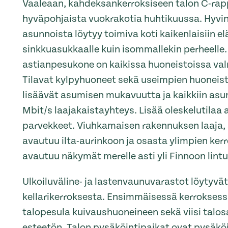
Vaaleaan, kahdeksankerroksiseen talon C-ra
hyväpohjaista vuokrakotia huhtikuussa. Hyvin
asunnoista löytyy toimiva koti kaikenlaisiin el
sinkkuasukkaalle kuin isommallekin perheelle.
astianpesukone on kaikissa huoneistoissa val
Tilavat kylpyhuoneet sekä useimpien huoneis
lisäävät asumisen mukavuutta ja kaikkiin asu
Mbit/s laajakaistayhteys. Lisää oleskelutilaa 
parvekkeet. Viuhkamaisen rakennuksen laaja, 
avautuu ilta-aurinkoon ja osasta ylimpien ker
avautuu näkymät merelle asti yli Finnoon lintu
Ulkoiluväline- ja lastenvaunuvarastot löytyvät
kellarikerroksesta. Ensimmäisessä kerroksessa
talopesula kuivaushuoneineen sekä viisi talosa
esteetön. Talon pysäköintipaikat ovat pysäköin