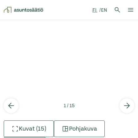
Hae:
FI
EN
Hae
Su
Siirry sisältöön
1 / 15
Kuvat (15)
Pohjakuva