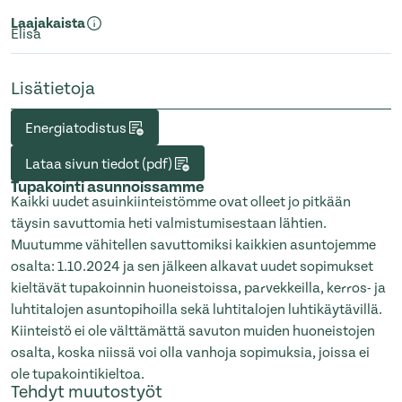
Laajakaista
Elisa
Lisätietoja
Energiatodistus
Lataa sivun tiedot (pdf)
Tupakointi asunnoissamme
Kaikki uudet asuinkiinteistömme ovat olleet jo pitkään
täysin savuttomia heti valmistumisestaan lähtien.
Muutumme vähitellen savuttomiksi kaikkien asuntojemme
osalta: 1.10.2024 ja sen jälkeen alkavat uudet sopimukset
kieltävät tupakoinnin huoneistoissa, parvekkeilla, kerros- ja
luhtitalojen asuntopihoilla sekä luhtitalojen luhtikäytävillä.
Kiinteistö ei ole välttämättä savuton muiden huoneistojen
osalta, koska niissä voi olla vanhoja sopimuksia, joissa ei
ole tupakointikieltoa.
Tehdyt muutostyöt