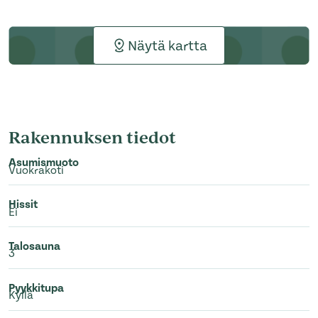
Näytä kartta
Rakennuksen tiedot
Asumismuoto
Vuokrakoti
Hissit
Ei
Talosauna
3
Pyykkitupa
Kyllä