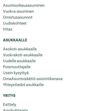
Asumisoikeusasuminen
Vuokra-asuminen
Omistusasunnot
Uudiskohteet
Hitas
ASUKKAALLE
Asokoti-asukkaalle
Vuokrakoti-asukkaalle
Uudelle asukkaalle
Poismuuttajalle
Usein kysyttyä
OmaAsuntosäätiö-asiointikanava
Yhteystiedot asukkaille
YRITYS
Esittely
Ajankohtaista