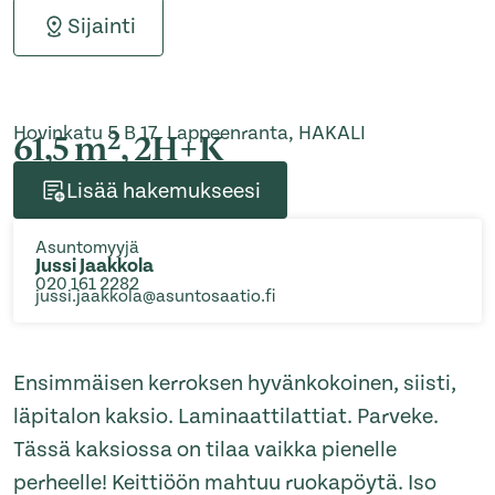
Sijainti
Hovinkatu 5 B 17, Lappeenranta, HAKALI
2
61,5 m
, 2H+K
Lisää hakemukseesi
Asuntomyyjä
Jussi Jaakkola
020 161 2282
jussi.jaakkola@asuntosaatio.fi
Ensimmäisen kerroksen hyvänkokoinen, siisti,
läpitalon kaksio. Laminaattilattiat. Parveke.
Tässä kaksiossa on tilaa vaikka pienelle
perheelle! Keittiöön mahtuu ruokapöytä. Iso