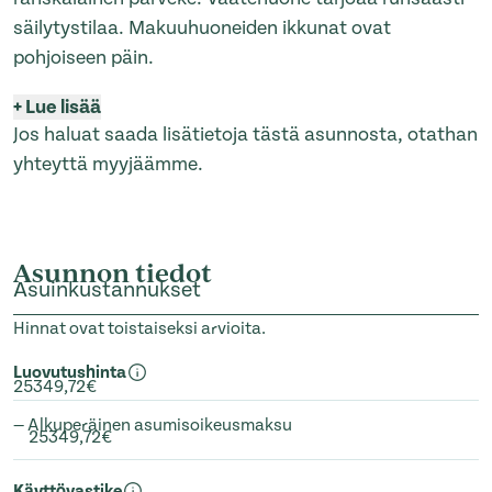
säilytystilaa. Makuuhuoneiden ikkunat ovat
pohjoiseen päin.
+
Lue lisää
Jos haluat saada lisätietoja tästä asunnosta, otathan
yhteyttä myyjäämme.
Asunnon tiedot
Asuinkustannukset
Hinnat ovat toistaiseksi arvioita.
Luovutushinta
25349,72€
— Alkuperäinen asumisoikeusmaksu
25349,72€
Käyttövastike