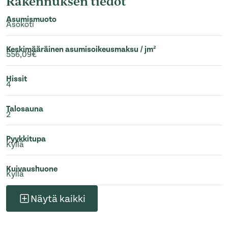
Rakennuksen tiedot
Asumismuoto
Asokoti
Keskimääräinen asumisoikeusmaksu / jm²
556,09€
Hissit
4
Talosauna
2
Pyykkitupa
Kyllä
Kuivaushuone
Kyllä
Näytä kaikki