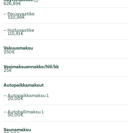
626,89€
— Perusvastike
510,98€
— Hoitovastike
115,91€
Vakuusmaksu
250€
Vesimaksuennakko/hlö/kk
25€
Autopaikkamaksut
— Autopaikkamaksu 1
20,00€
— Autohallimaksu 1
50,00€
Saunamaksu