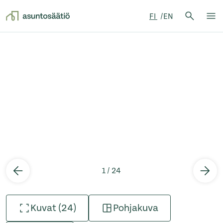
Hae:
FI
EN
Hae
Su
Siirry sisältöön
1 / 24
Kuvat (24)
Pohjakuva