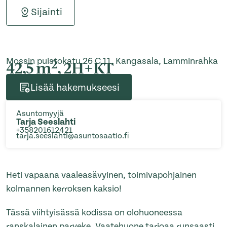
Sijainti
Mossin puistokatu 26 C 11, Kangasala, Lamminrahka
2
42,5 m
, 2H+KT
Lisää hakemukseesi
Asuntomyyjä
Tarja Seeslahti
+358201612421
tarja.seeslahti@asuntosaatio.fi
Heti vapaana vaaleasävyinen, toimivapohjainen
kolmannen kerroksen kaksio!
Tässä viihtyisässä kodissa on olohuoneessa
ranskalainen parveke. Vaatehuone tarjoaa runsaasti