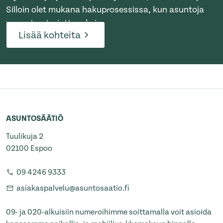
Silloin olet mukana hakuprosessissa, kun asuntoja
vapautuu tarjottavaksi.
Lisää kohteita
ASUNTOSÄÄTIÖ
Tuulikuja 2
02100 Espoo
09 4246 9333
asiakaspalvelu@asuntosaatio.fi
09- ja 020-alkuisiin numeroihimme soittamalla voit asioida