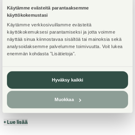
Käytämme evästeitä parantaaksemme
1
/
5
käyttökokemustasi
Käytämme verkkosivuillamme evästeitä
käyttökokemuksesi parantamiseksi ja jotta voimme
näyttää sinua kiinnostavaa sisältöä tai mainoksia sekä
analysoidaksemme palvelumme toimivuutta. Voit lukea
enemmän kohdasta "Lisätietoja".
Kohteen esittely
Hyväksy kaikki
Esittely 9.8 sunnuntai klo 15:00 - 16:00
tapaaminen F-rappu, sisäpiha tervetuloa!
Muokkaa
tai sovi oma esittelyaikasi:
...
+
Lue lisää