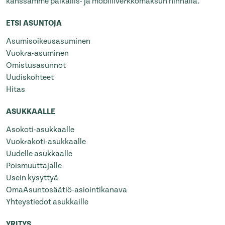
kanssamme paikallis- ja mobiiliverkkomaksun hinnalla.
ETSI ASUNTOJA
Asumisoikeusasuminen
Vuokra-asuminen
Omistusasunnot
Uudiskohteet
Hitas
ASUKKAALLE
Asokoti-asukkaalle
Vuokrakoti-asukkaalle
Uudelle asukkaalle
Poismuuttajalle
Usein kysyttyä
OmaAsuntosäätiö-asiointikanava
Yhteystiedot asukkaille
YRITYS