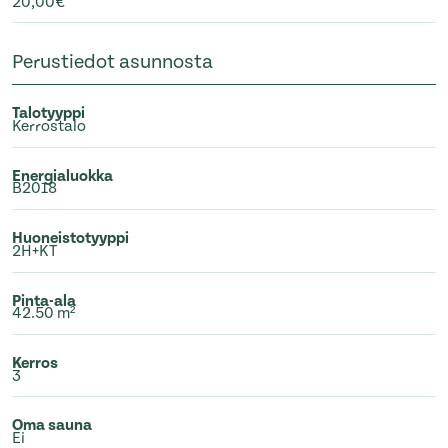
20,00€
Perustiedot asunnosta
Talotyyppi
Kerrostalo
Energialuokka
B2018
Huoneistotyyppi
2H+KT
Pinta-ala
42.50 m²
Kerros
3
Oma sauna
Ei