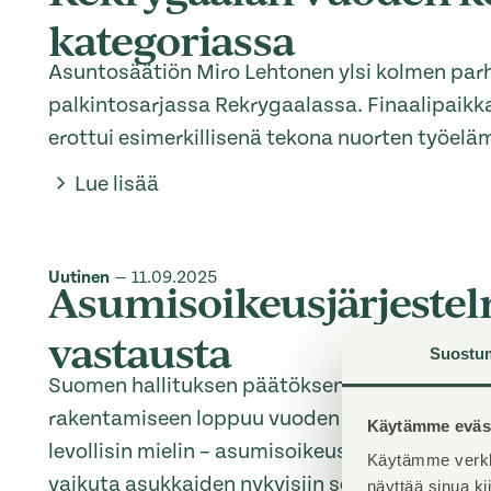
kategoriassa
Asuntosäätiön Miro Lehtonen ylsi kolmen pa
palkintosarjassa Rekrygaalassa. Finaalipaikk
erottui esimerkillisenä tekona nuorten työe
Lue lisää
Uutinen
—
11.09.2025
Asumisoikeusjärjestel
vastausta
Suostu
Suomen hallituksen päätöksen mukaisesti val
rakentamiseen loppuu vuoden 2025 jälkeen. M
Käytämme eväst
levollisin mielin – asumisoikeusjärjestelmää 
Käytämme verkk
vaikuta asukkaiden nykyisiin sopimuksiin.
näyttää sinua k