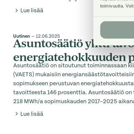
toimivuutta. Voi
Lue lisää
Uutinen
—
12.06.2025
Asuntosäätiö ylitti tav
energiatehokkuuden p
Asuntosäätiö on sitoutunut toiminnassaan k
(VAETS) mukaisiin energiansäästötavoitteisii
sopimukseen perustuvan energiatehokkuusta
tavoitteesta 146 prosenttia. Asuntosäätiö o
218 MWh/a sopimuskauden 2017–2025 aikan
Lue lisää