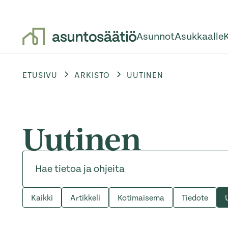
Asunnot
Asukkaalle
Siirry sisältöön
ETUSIVU
ARKISTO
UUTINEN
Uutinen
Hae:
Kaikki
Artikkeli
Kotimaisema
Tiedote