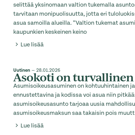
selittää yksinomaan valtion tukemalla asunto
tarvitaan monipuolisuutta, jotta eri tuloluoki
asua samoilla alueilla. ”Valtion tukemat asu
kaupunkien keskeinen keino
Lue lisää
Uutinen
—
28.01.2026
Asokoti on turvallinen
Asumisoikeusasuminen on kohtuuhintainen ja 
ennustettavina ja kodissa voi asua niin pitk
asumisoikeusasunto tarjoaa uusia mahdollisuuk
asumisoikeusmaksun saa takaisin pois muutt
Lue lisää