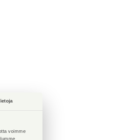
ietoja
otta voimme
velumme