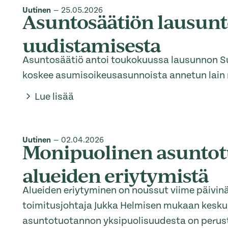
Uutinen
—
25.05.2026
Asuntosäätiön lausun
uudistamisesta
Asuntosäätiö antoi toukokuussa lausunnon Su
koskee asumisoikeusasunnoista annetun lain
Lue lisää
Uutinen
—
02.04.2026
Monipuolinen asuntot
alueiden eriytymistä
Alueiden eriytyminen on noussut viime päivin
toimitusjohtaja Jukka Helmisen mukaan keskust
asuntotuotannon yksipuolisuudesta on peruste