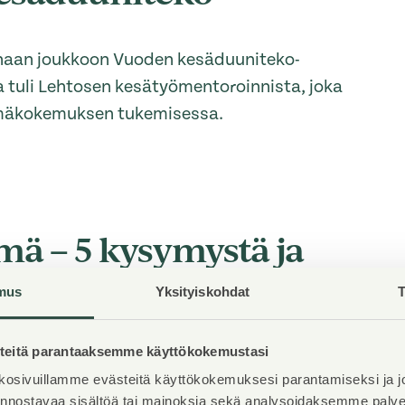
rhaan joukkoon Vuoden kesäduuniteko-
a tuli Lehtosen kesätyömentoroinnista, joka
lämäkokemuksen tukemisessa.
mä – 5 kysymystä ja
mus
Yksityiskohdat
T
tion tuki uusien asumisoikeusasuntojen
uutoksesta huolimatta asukkaat voivat olla
eitä parantaaksemme käyttökokemustasi
ei olla lakkauttamassa eivätkä muutokset
osivuillamme evästeitä käyttökokemuksesi parantamiseksi ja j
iinnostavaa sisältöä tai mainoksia sekä analysoidaksemme pal