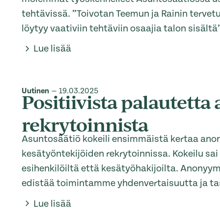
tehtävissä. ”Toivotan Teemun ja Rainin tervet
löytyy vaativiin tehtäviin osaajia talon sisäl
Lue lisää
Uutinen
—
19.03.2025
Positiivista palautett
rekrytoinnista
Asuntosäätiö kokeili ensimmäistä kertaa ano
kesätyöntekijöiden rekrytoinnissa. Kokeilu sai 
esihenkilöiltä että kesätyöhakijoilta. Anonyy
edistää toimintamme yhdenvertaisuutta ja ta
Lue lisää