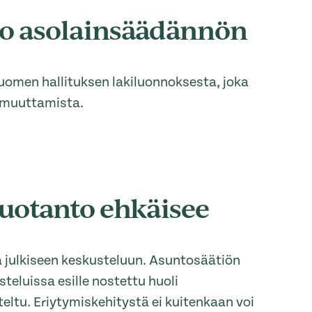
to asolainsäädännön
omen hallituksen lakiluonnoksesta, joka
 muuttamista.
uotanto ehkäisee
ä julkiseen keskusteluun. Asuntosäätiön
eluissa esille nostettu huoli
ltu. Eriytymiskehitystä ei kuitenkaan voi