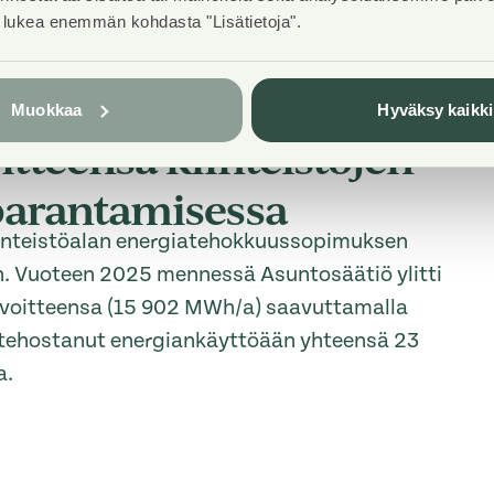
t lukea enemmän kohdasta "Lisätietoja".
Muokkaa
Hyväksy kaikki
oitteensa kiinteistöjen
arantamisessa
iinteistöalan energiatehokkuussopimuksen
n. Vuoteen 2025 mennessä Asuntosäätiö ylitti
voitteensa (15 902 MWh/a) saavuttamalla
n tehostanut energiankäyttöään yhteensä 23
a.