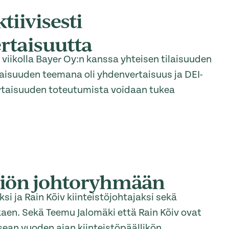
tiivisesti
rtaisuutta
viikolla Bayer Oy:n kanssa yhteisen tilaisuuden
aisuuden teemana oli yhdenvertaisuus ja DEI-
ertaisuuden toteutumista voidaan tukea
tiön johtoryhmään
i ja Rain Kõiv kiinteistöjohtajaksi sekä
en. Sekä Teemu Jalomäki että Rain Kõiv ovat
an vuoden ajan kiinteistöpäällikön