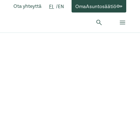
Ota yhteyttä
OmaAsuntosäätiö
FI
EN
Hae:
Hae
Sulje 