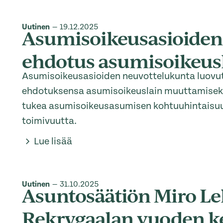
Uutinen
—
19.12.2025
Asumisoikeusasioiden
ehdotus asumisoikeus
Asumisoikeusasioiden neuvottelukunta luovutt
ehdotuksensa asumisoikeuslain muuttamiseks
tukea asumisoikeusasumisen kohtuuhintaisuu
toimivuutta.
Lue lisää
Uutinen
—
31.10.2025
Asuntosäätiön Miro Le
Rekrygaalan vuoden k