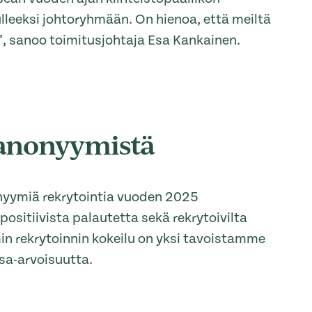
ulleeksi johtoryhmään. On hienoa, että meiltä
tä”, sanoo toimitusjohtaja Esa Kankainen.
a anonyymistä
nyymiä rekrytointia vuoden 2025
positiivista palautetta sekä rekrytoivilta
min rekrytoinnin kokeilu on yksi tavoistamme
sa-arvoisuutta.