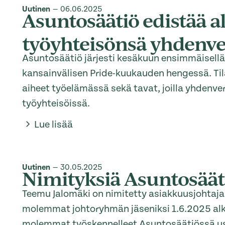
Uutinen
—
06.06.2025
Asuntosäätiö edistää ak
työyhteisönsä yhdenve
Asuntosäätiö järjesti kesäkuun ensimmäisellä 
kansainvälisen Pride-kuukauden hengessä. Til
aiheet työelämässä sekä tavat, joilla yhdenv
työyhteisöissä.
Lue lisää
Uutinen
—
30.05.2025
Nimityksiä Asuntosää
Teemu Jalomäki on nimitetty asiakkuusjohtajaks
molemmat johtoryhmän jäseniksi 1.6.2025 alka
molemmat työskennelleet Asuntosäätiössä use