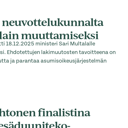
 neuvottelukunnalta
lain muuttamiseksi
i 18.12.2025 ministeri Sari Multalalle
i. Ehdotettujen lakimuutosten tavoitteena on
tta ja parantaa asumisoikeusjärjestelmän
htonen finalistina
esäduuniteko-