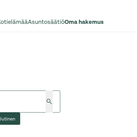
Kotielämää
Asuntosäätiö
Oma hakemus
Hae
Uutinen